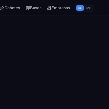
Cohetes
Bases
Empresas
ES
EN