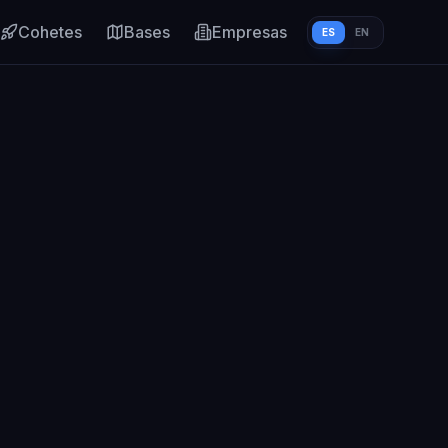
Cohetes
Bases
Empresas
ES
EN