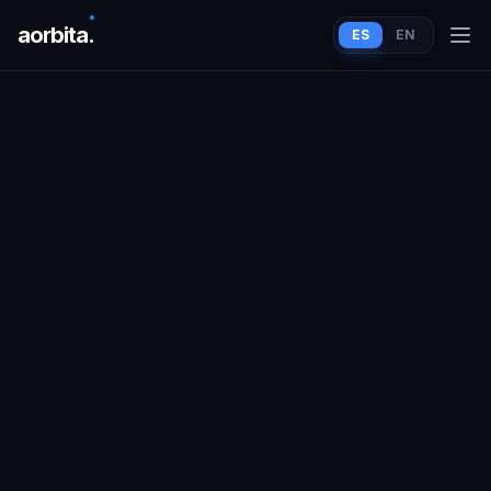
aorbit
a
.
ES
EN