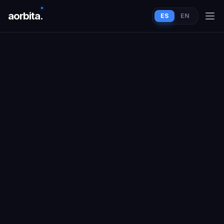
aorbit
a
.
ES
EN