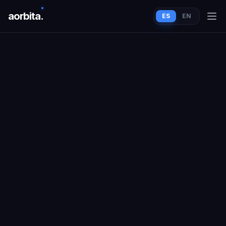
aorbit
a
.
ES
EN