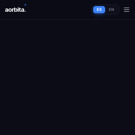
aorbit
a
.
ES
EN