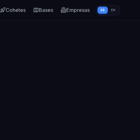
Cohetes
Bases
Empresas
ES
EN