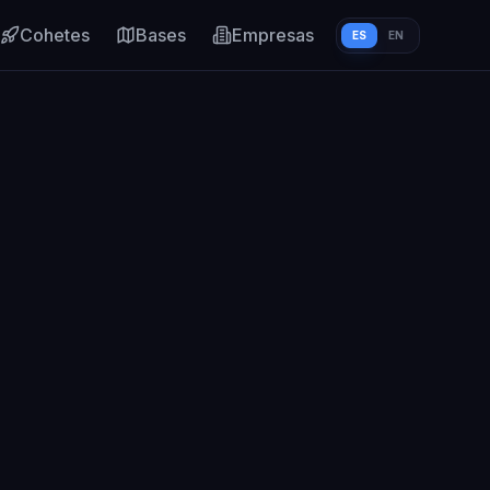
Cohetes
Bases
Empresas
ES
EN