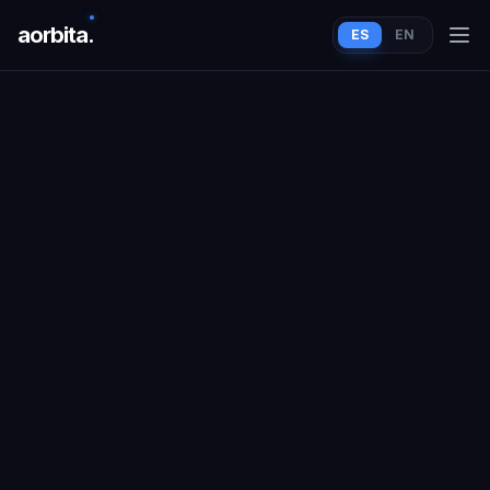
aorbit
a
.
ES
EN