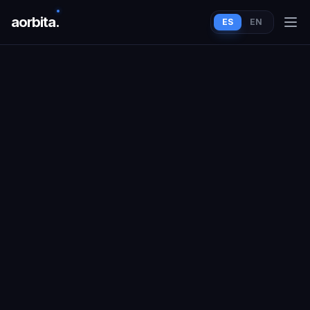
aorbit
a
.
ES
EN