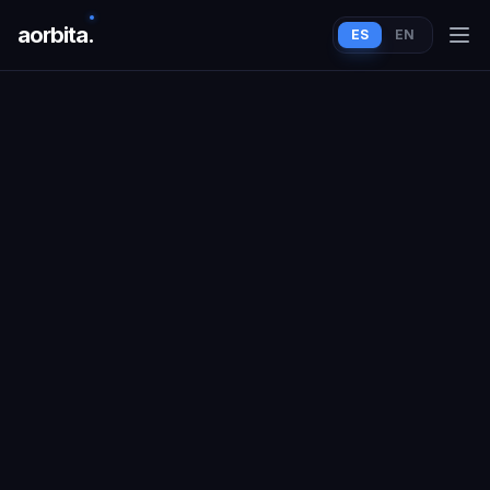
aorbit
a
.
ES
EN