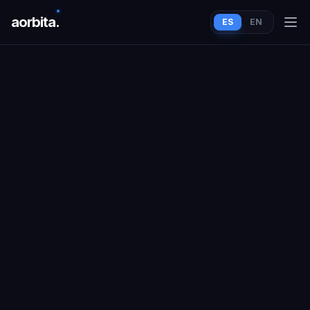
aorbit
a
.
ES
EN