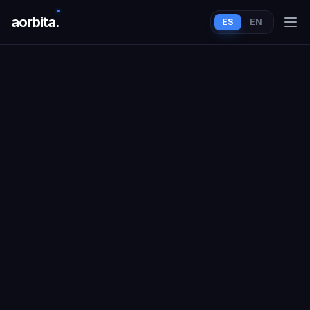
aorbit
a
.
ES
EN