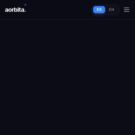
aorbit
a
.
ES
EN