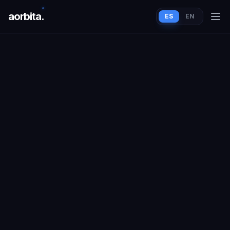
aorbit
a
.
ES
EN