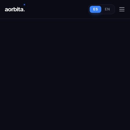
aorbit
a
.
ES
EN