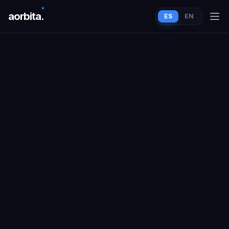
aorbit
a
.
ES
EN