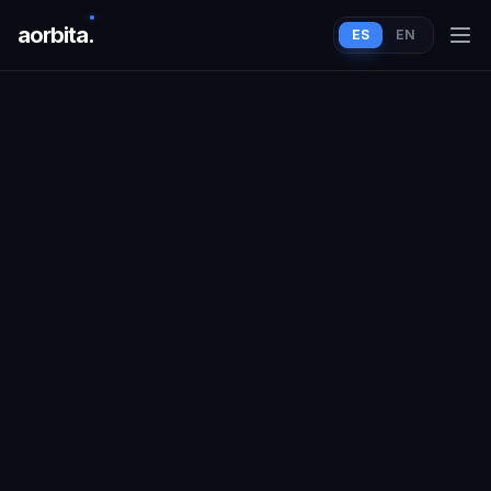
aorbit
a
.
ES
EN