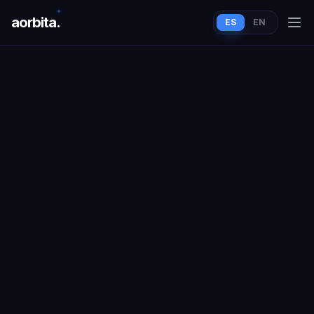
aorbit
a
.
ES
EN