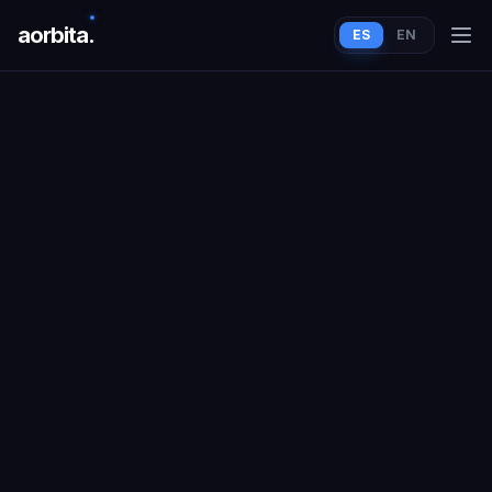
aorbit
a
.
ES
EN