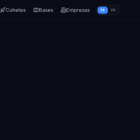
Cohetes
Bases
Empresas
ES
EN