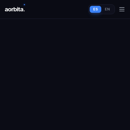
aorbit
a
.
ES
EN