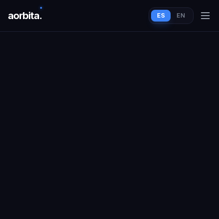
aorbit
a
.
ES
EN