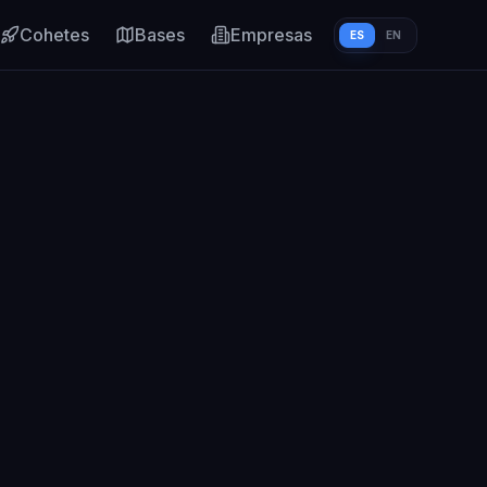
Cohetes
Bases
Empresas
ES
EN