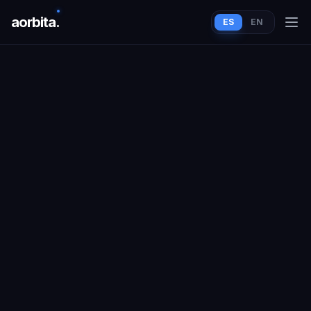
aorbit
a
.
ES
EN