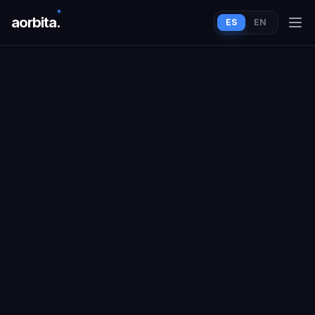
aorbit
a
.
ES
EN