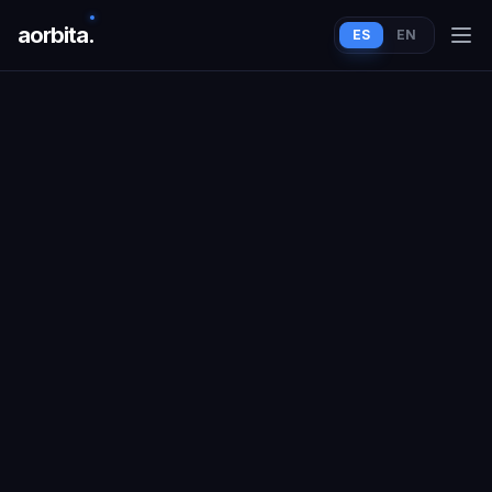
aorbit
a
.
ES
EN