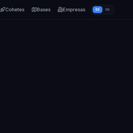
Cohetes
Bases
Empresas
ES
EN