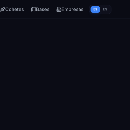
Cohetes
Bases
Empresas
ES
EN