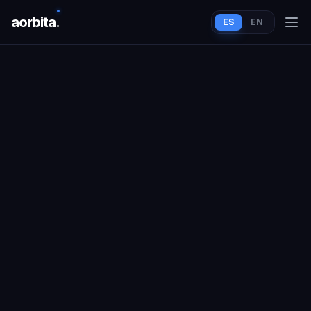
aorbit
a
.
ES
EN