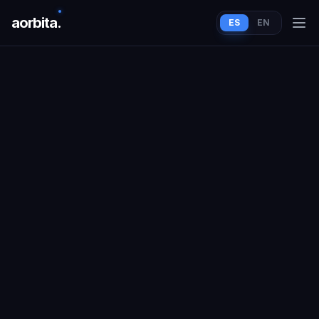
aorbit
a
.
ES
EN