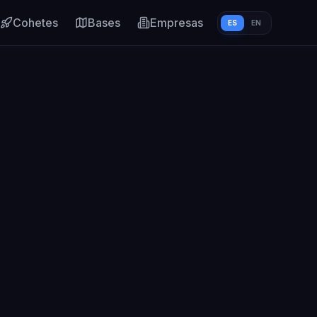
Cohetes
Bases
Empresas
ES
EN