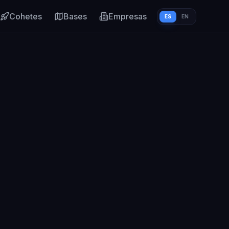
Cohetes
Bases
Empresas
ES
EN