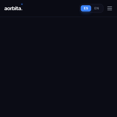
aorbit
a
.
ES
EN