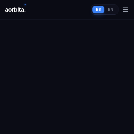
aorbit
a
.
ES
EN