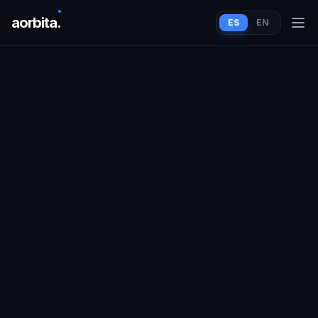
aorbit
a
.
ES
EN