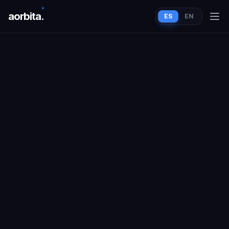
aorbit
a
.
ES
EN