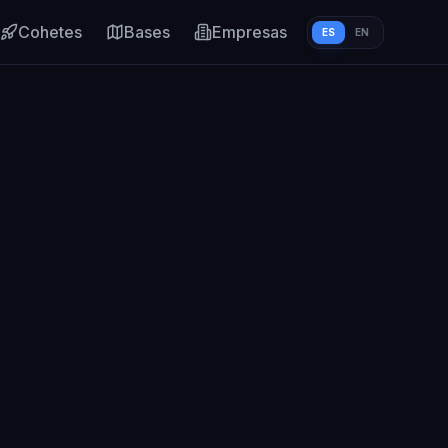
Cohetes
Bases
Empresas
ES
EN