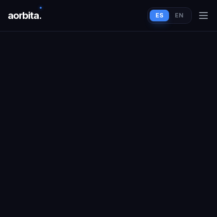
aorbit
a
.
ES
EN