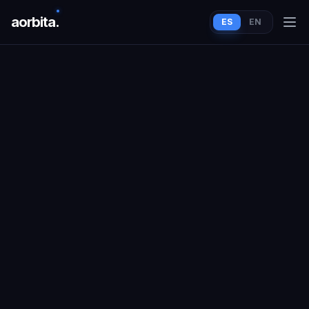
aorbit
a
.
ES
EN