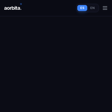
aorbit
a
.
ES
EN