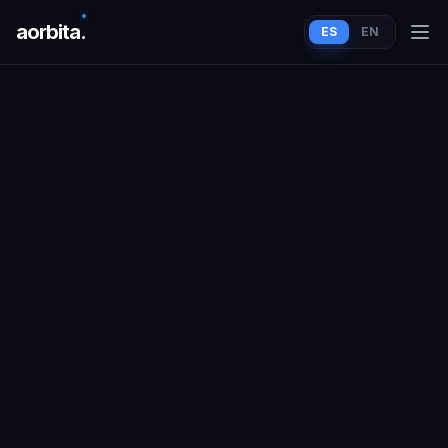
aorbit
a
.
ES
EN