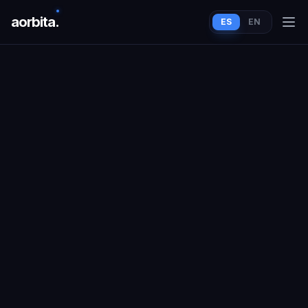
aorbit
a
.
ES
EN