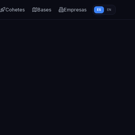
Cohetes
Bases
Empresas
ES
EN