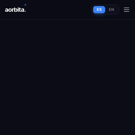
aorbit
a
.
ES
EN