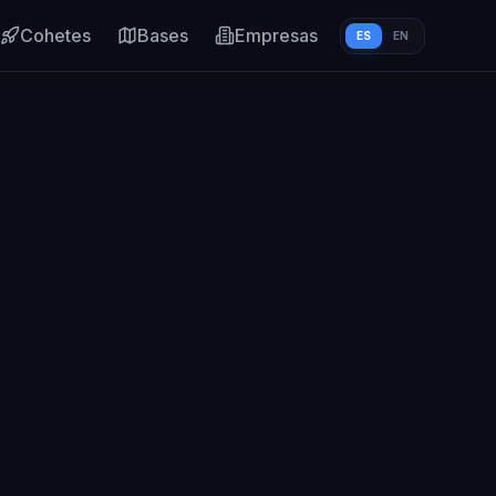
Cohetes
Bases
Empresas
ES
EN