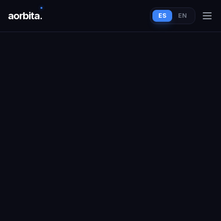
aorbit
a
.
ES
EN