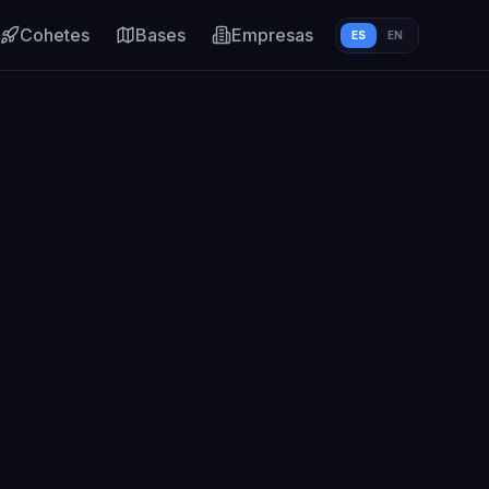
Cohetes
Bases
Empresas
ES
EN