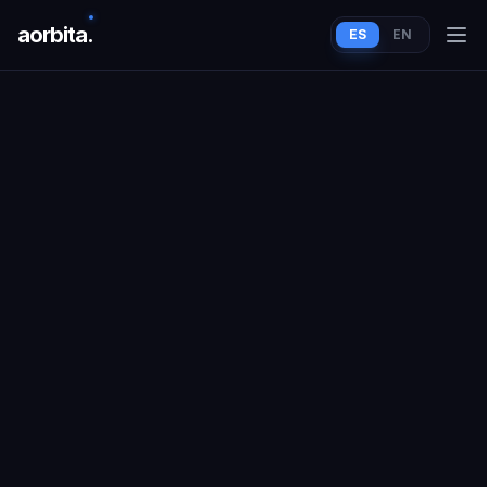
aorbit
a
.
ES
EN