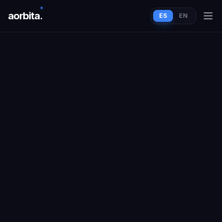
aorbit
a
.
ES
EN